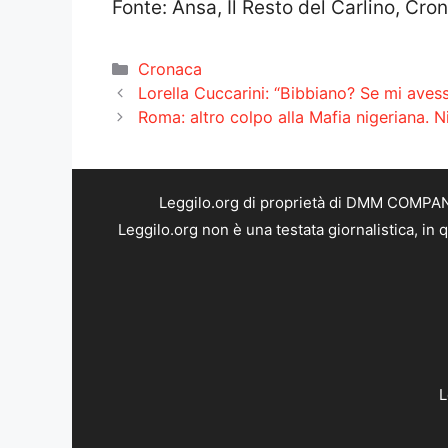
Fonte: Ansa, Il Resto del Carlino, Cr
Categorie
Cronaca
Lorella Cuccarini: “Bibbiano? Se mi avesse
Roma: altro colpo alla Mafia nigeriana. Nig
Leggilo.org di proprietà di DMM COMPANY 
Leggilo.org non è una testata giornalistica, in
L