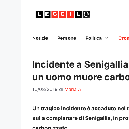
Vai
al
contenuto
Notizie
Persone
Politica
Cro
Incidente a Senigalli
un uomo muore carbo
10/08/2019
di
Maria A
Un tragico incidente è accaduto nel t
sulla complanare di Senigallia, in p
carbonizzato.