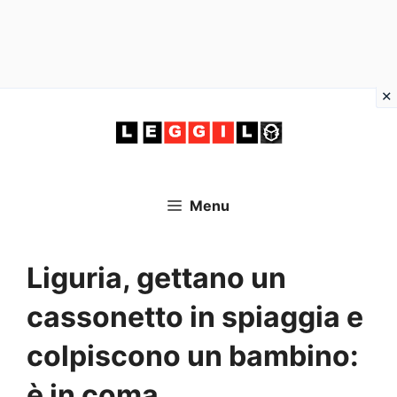
Vai
al
contenuto
Menu
Liguria, gettano un
cassonetto in spiaggia e
colpiscono un bambino:
è in coma