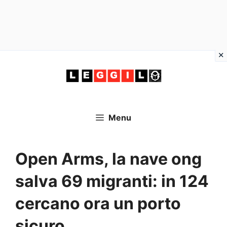
Vai
al
contenuto
Menu
Open Arms, la nave ong
salva 69 migranti: in 124
cercano ora un porto
sicuro