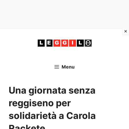
Vai
al
contenuto
Menu
Una giornata senza
reggiseno per
solidarietà a Carola
Rackete