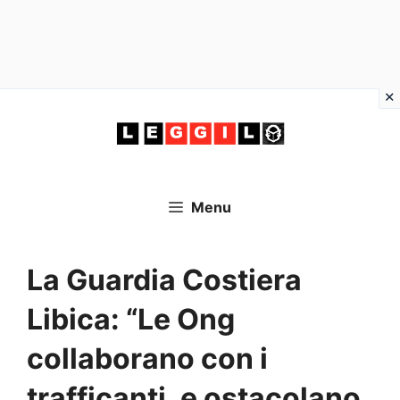
Vai
al
contenuto
Menu
La Guardia Costiera
Libica: “Le Ong
collaborano con i
trafficanti, e ostacolano