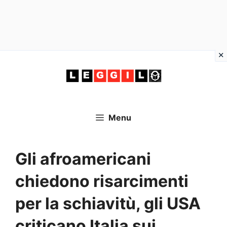
Vai
al
contenuto
Menu
Gli afroamericani
chiedono risarcimenti
per la schiavitù, gli USA
criticano Italia sui