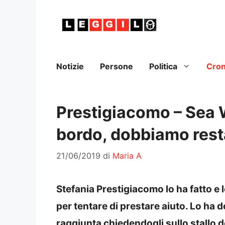
Vai
al
contenuto
Notizie
Persone
Politica
Cro
Prestigiacomo – Sea W
bordo, dobbiamo rest
21/06/2019
di
Maria A
Stefania Prestigiacomo lo ha fatto e 
per tentare di prestare aiuto. Lo ha 
raggiunta chiedendogli sullo stallo de