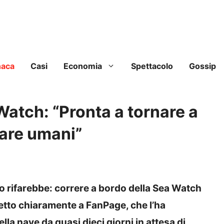
naca
Casi
Economia
Spettacolo
Gossip
atch: “Pronta a tornare a
are umani”
lo rifarebbe: correre a bordo della Sea Watch
detto chiaramente a FanPage, che l’ha
lla nave da quasi dieci giorni in attesa di