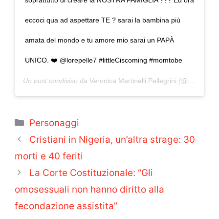
soprattutto di creare la NOSTRA FAMIGLIA ?‍?‍? Ed ora
eccoci qua ad aspettare TE ? sarai la bambina più
amata del mondo e tu amore mio sarai un PAPÀ
UNICO. ❤️ @lorepelle7 #littleCiscoming #momtobe
Un post condiviso da
Veronica Martinelli Pellegrini
(@veromartinel) in data:
Categorie
Personaggi
Cristiani in Nigeria, un’altra strage: 30
morti e 40 feriti
La Corte Costituzionale: “Gli
omosessuali non hanno diritto alla
fecondazione assistita”