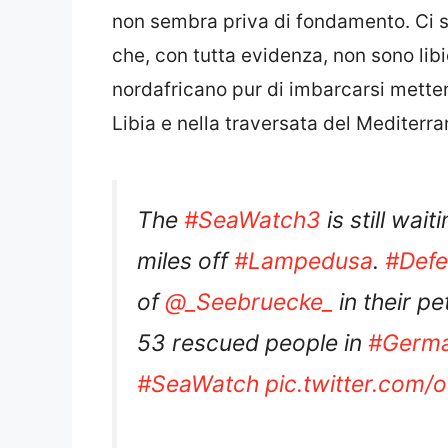
non sembra priva di fondamento. Ci s
che, con tutta evidenza, non sono lib
nordafricano pur di imbarcarsi metten
Libia e nella traversata del Mediterra
The
#SeaWatch3
is still wai
miles off
#Lampedusa
.
#Defe
of
@_Seebruecke_
in their pe
53 rescued people in
#Germ
#SeaWatch
pic.twitter.com/