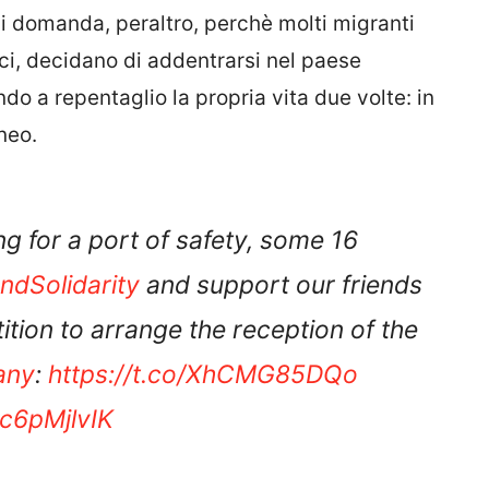
i domanda, peraltro, perchè molti migranti
ici, decidano di addentrarsi nel paese
do a repentaglio la propria vita due volte: in
neo.
ting for a port of safety, some 16
ndSolidarity
and support our friends
tition to arrange the reception of the
any
:
https://t.co/XhCMG85DQo
oc6pMjlvIK