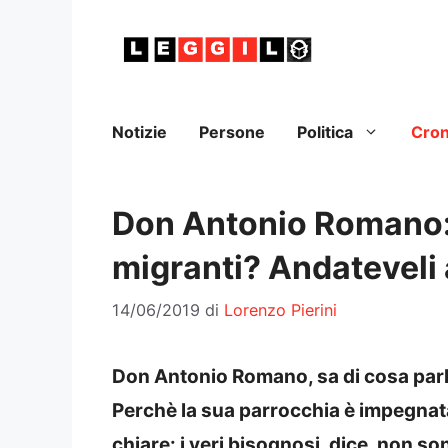
Vai
al
contenuto
Notizie
Persone
Politica
Cro
Don Antonio Romano: 
migranti? Andateveli 
14/06/2019
di
Lorenzo Pierini
Don Antonio Romano, sa di cosa parla
Perchè la sua parrocchia è impegnata 
chiare: i veri bisognosi, dice, non son