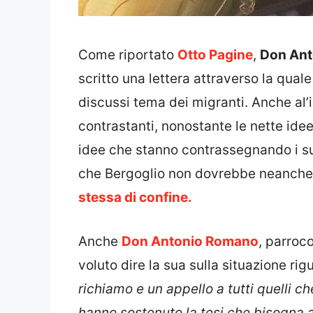
Come riportato
Otto Pagine
,
Don An
scritto una lettera attraverso la quale
discussi tema dei migranti. Anche al’i
contrastanti, nonostante le nette ide
idee che stanno contrassegnando i su
che Bergoglio non dovrebbe neanche 
stessa di confine.
Anche
Don Antonio Romano
, parroco
voluto dire la sua sulla situazione ri
richiamo e un appello a tutti quelli c
hanno sostenuto la tesi che bisogna ai