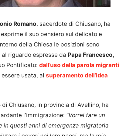
tonio Romano
, sacerdote di Chiusano, ha
 esprime il suo pensiero sul delicato e
nterno della Chiesa le posizioni sono
e al riguardo espresse da
Papa Francesco
,
o Pontificato:
dall’uso della parola migranti
essere usata, al
superamento dell’idea
 di Chiusano, in provincia di Avellino, ha
guardante l’immigrazione:
“Vorrei fare un
he in questi anni di emergenza migratoria
utare i poveri nei loro paesi, ma la mia