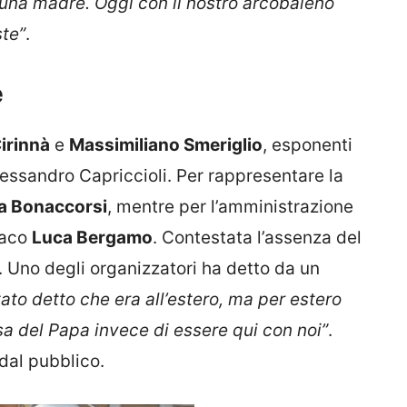
e una madre. Oggi con il nostro arcobaleno
te”
.
e
irinnà
e
Massimiliano Smeriglio
, esponenti
essandro Capriccioli. Per rappresentare la
a Bonaccorsi
, mentre per l’amministrazione
daco
Luca Bergamo
. Contestata l’assenza del
. Uno degli organizzatori ha detto da un
ato detto che era all’estero, ma per estero
sa del Papa invece di essere qui con noi”
.
 dal pubblico.