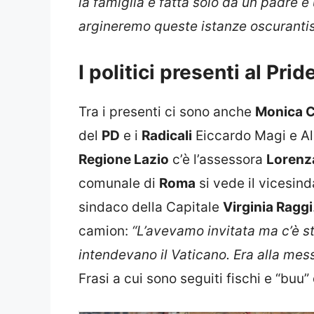
la famiglia è fatta solo da un padre 
argineremo queste istanze oscurantis
I politici presenti al Prid
Tra i presenti ci sono anche
Monica C
del
PD
e i
Radicali
Eiccardo Magi e Al
Regione Lazio
c’è l’assessora
Lorenz
comunale di
Roma
si vede il vicesin
sindaco della Capitale
Virginia Raggi
camion:
“L’avevamo invitata ma c’è st
intendevano il Vaticano. Era alla mes
Frasi a cui sono seguiti fischi e “buu”