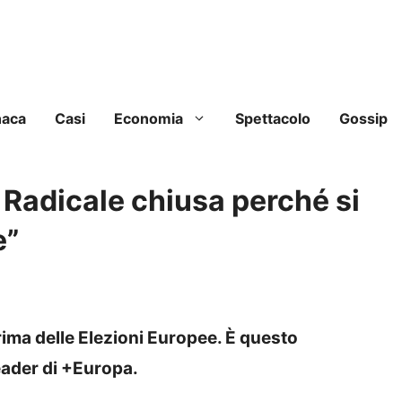
naca
Casi
Economia
Spettacolo
Gossip
Radicale chiusa perché si
e”
rima delle Elezioni Europee. È questo
eader di +Europa.