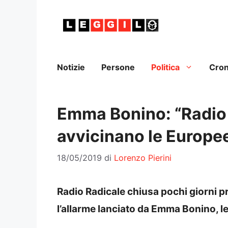
Vai
al
contenuto
Notizie
Persone
Politica
Cro
Emma Bonino: “Radio 
avvicinano le Europe
18/05/2019
di
Lorenzo Pierini
Radio Radicale chiusa pochi giorni p
l’allarme lanciato da Emma Bonino, l