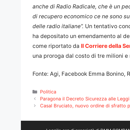
anche di Radio Radicale, che è un pec
di recupero economico ce ne sono sul
delle radio italiane”.
Un tentativo conc
ha depositato un emendamento al decr
come riportato da
Il Corriere della Se
una proroga dal costo di tre milioni e
Fonte: Agi, Facebook Emma Bonino, Rad
Categorie
Politica
Paragona il Decreto Sicurezza alle Leggi
Casal Bruciato, nuovo ordine di sfratto 
Leggilo.org di proprietà di DMM COMPANY 