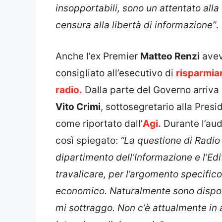
insopportabili, sono un attentato alla
censura alla libertà di informazione”
.
Anche l’ex Premier
Matteo Renzi
avev
consigliato all’esecutivo di
risparmiar
radio.
Dalla parte del Governo arriva 
Vito Crimi
, sottosegretario alla Presi
come riportato dall’
Agi.
Durante l’aud
così spiegato:
“La questione di Radio
dipartimento dell’Informazione e l’Ed
travalicare, per l’argomento specific
economico. Naturalmente sono dispon
mi sottraggo. Non c’è attualmente in 
intenzione di rinnovarla”
.