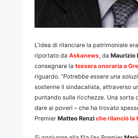
L’idea di rilanciare la patrimoniale 
riportato da
Askanews
, da
Maurizio 
consegnare la
tessera onoraria a Gr
riguardo. “
Potrebbe essere una soluzio
sostenne il sindacalista, attraverso u
puntando sulle ricchezze. Una sorta di
dare ai poveri – che ha trovato spess
Premier
Matteo Renzi
che rilanciò la
Si aggiunge alla fila l’ex Premier
Mari