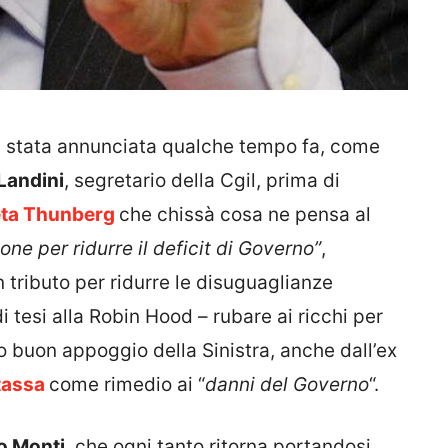
era stata annunciata qualche tempo fa, come
Landini
, segretario della Cgil, prima di
eta Thunberg
che chissà cosa ne pensa al
ne per ridurre il deficit di Governo”
,
n tributo per ridurre le disuguaglianze
 tesi alla Robin Hood – rubare ai ricchi per
o buon appoggio della Sinistra, anche dall’ex
 tassa
come rimedio ai “
danni del Governo
“.
o Monti
, che ogni tanto ritorna portandosi