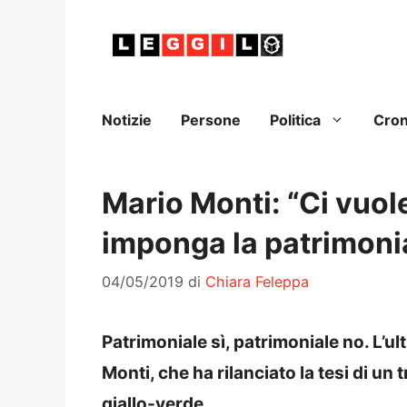
Vai
al
contenuto
Notizie
Persone
Politica
Cro
Mario Monti: “Ci vuol
imponga la patrimoni
04/05/2019
di
Chiara Feleppa
Patrimoniale sì, patrimoniale no. L’
Monti, che ha rilanciato la tesi di un
giallo-verde.