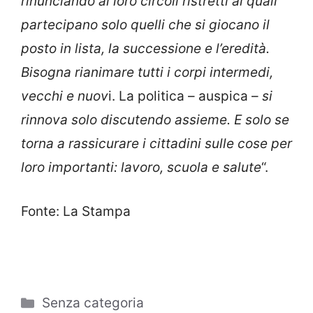
rinunciando ai loro circoli ristretti ai quali
partecipano solo quelli che si giocano il
posto in lista, la successione e l’eredità.
Bisogna rianimare tutti i corpi intermedi,
vecchi e nuov
i. La politica – auspica –
si
rinnova solo discutendo assieme. E solo se
torna a rassicurare i cittadini sulle cose per
loro importanti: lavoro, scuola e salute
“.
Fonte: La Stampa
Categorie
Senza categoria