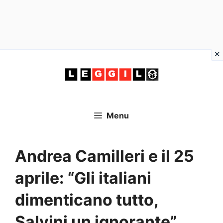
Vai
al
contenuto
Menu
Andrea Camilleri e il 25
aprile: “Gli italiani
dimenticano tutto,
Salvini un ignorante”