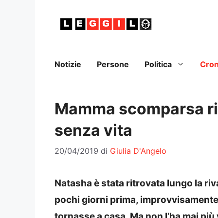
Vai
al
contenuto
Notizie
Persone
Politica
Cro
Mamma scomparsa ritr
senza vita
20/04/2019
di
Giulia D'Angelo
Natasha è stata ritrovata lungo la ri
pochi giorni prima, improvvisamente.
tornasse a casa. Ma non l’ha mai più 