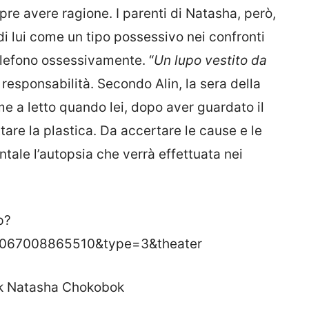
re avere ragione. I parenti di Natasha, però,
i lui come un tipo possessivo nei confronti
telefono ossessivamente. “
Un lupo vestito da
responsabilità. Secondo Alin, la sera della
e a letto quando lei, dopo aver guardato il
ttare la plastica. Da accertare le cause e le
ale l’autopsia che verrà effettuata nei
p?
5067008865510&type=3&theater
ook Natasha Chokobok