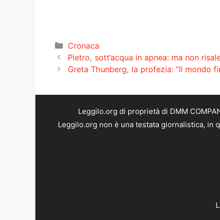
Categorie
Cronaca
Pietro, sott’acqua in apnea: ma non risal
Greta Thunberg, la profezia: “Il mondo fi
Leggilo.org di proprietà di DMM COMPANY 
Leggilo.org non è una testata giornalistica, in
L