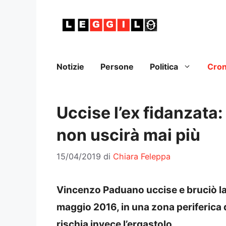
Vai
al
contenuto
Notizie
Persone
Politica
Cro
Uccise l’ex fidanzata: 
non uscirà mai più
15/04/2019
di
Chiara Feleppa
Vincenzo Paduano uccise e bruciò la 
maggio 2016, in una zona periferica 
rischia invece l’ergastolo.