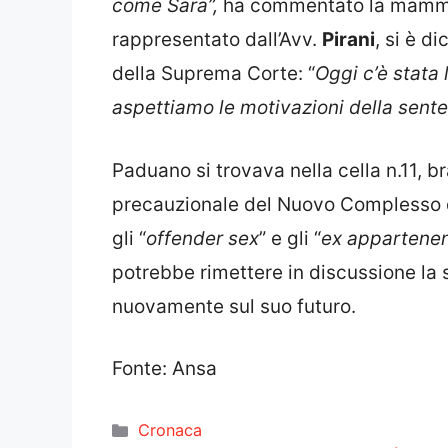
come Sara”,
ha commentato la mamma d
rappresentato dall’Avv.
Pirani
, si è d
della Suprema Corte: “
Oggi c’è stata 
aspettiamo le motivazioni della sent
Paduano si trovava nella cella n.11, b
precauzionale del Nuovo Complesso de
gli “
offender sex
” e gli “
ex appartenen
potrebbe rimettere in discussione la 
nuovamente sul suo futuro.
Fonte: Ansa
Categorie
Cronaca