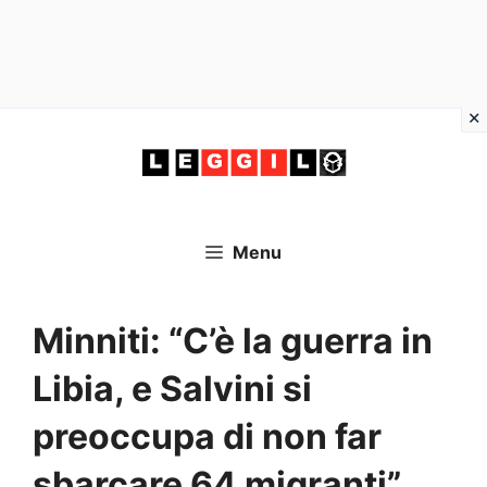
Vai
al
contenuto
Menu
Minniti: “C’è la guerra in
Libia, e Salvini si
preoccupa di non far
sbarcare 64 migranti”