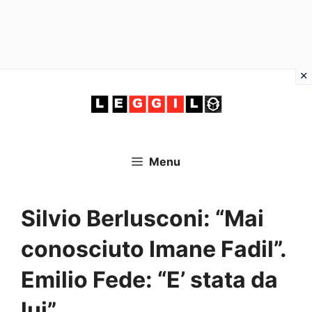
Vai
al
contenuto
Menu
Silvio Berlusconi: “Mai
conosciuto Imane Fadil”.
Emilio Fede: “E’ stata da
lui”