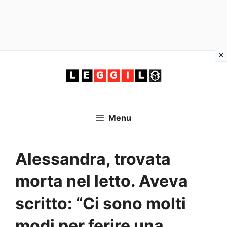
Vai
al
contenuto
Menu
Alessandra, trovata
morta nel letto. Aveva
scritto: “Ci sono molti
modi per ferire una