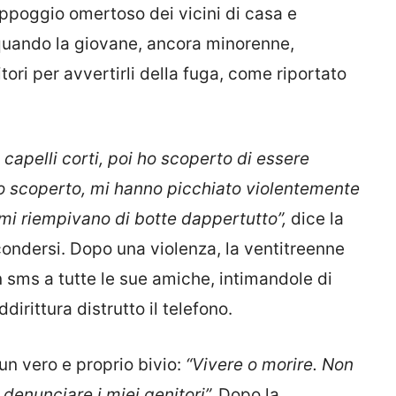
appoggio omertoso dei vicini di casa e
quando la giovane, ancora minorenne,
ori per avvertirli della fuga, come riportato
 capelli corti, poi ho scoperto di essere
no scoperto, mi hanno picchiato violentemente
, mi riempivano di botte dappertutto”,
dice la
ondersi. Dopo una violenza, la ventitreenne
n sms a tutte le sue amiche, intimandole di
ddirittura distrutto il telefono.
un vero e proprio bivio:
“Vivere o morire. Non
 denunciare i miei genitori”.
Dopo la