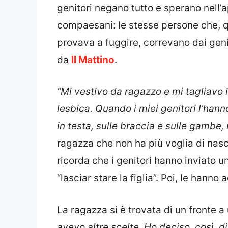
genitori negano tutto e sperano nell’
compaesani: le stesse persone che, 
provava a fuggire, correvano dai genit
da
Il Mattino
.
“Mi vestivo da ragazzo e mi tagliavo i
lesbica. Quando i miei genitori l’han
in testa, sulle braccia e sulle gambe
ragazza che non ha più voglia di nasc
ricorda che i genitori hanno inviato u
“lasciar stare la figlia”. Poi, le hanno a
La ragazza si è trovata di un fronte a 
avevo altre scelte. Ho deciso, così, di