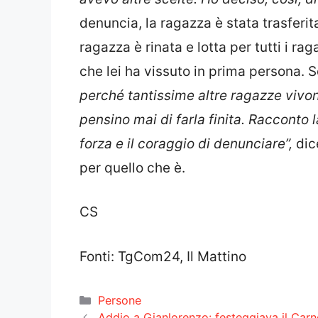
denuncia, la ragazza è stata trasferit
ragazza è rinata e lotta per tutti i ra
che lei ha vissuto in prima persona. 
perché tantissime altre ragazze vivon
pensino mai di farla finita. Racconto 
forza e il coraggio di denunciare”,
dic
per quello che è.
CS
Fonti: TgCom24, Il Mattino
Categorie
Persone
Addio a Gianlorenzo: festeggiava il Carn