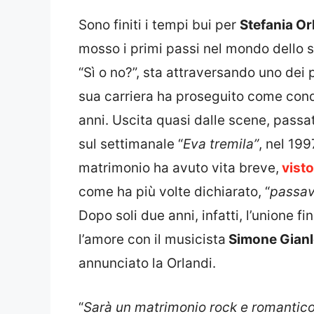
Sono finiti i tempi bui per
Stefania O
mosso i primi passi nel mondo dello s
“Sì o no?”, sta attraversando uno dei p
sua carriera ha proseguito come condut
anni. Uscita quasi dalle scene, passa
sul settimanale “
Eva tremila”
, nel 199
matrimonio ha avuto vita breve,
visto
come ha più volte dichiarato, “
passav
Dopo soli due anni, infatti, l’unione f
l’amore con il musicista
Simone Gianl
annunciato la Orlandi.
“
Sarà un matrimonio rock e romantic