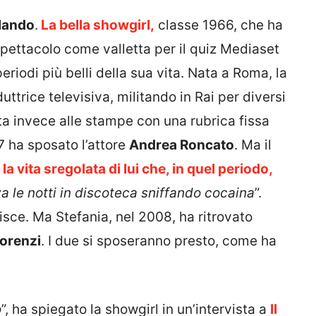
rlando
.
La bella showgirl,
classe 1966, che ha
pettacolo come valletta per il quiz Mediaset
eriodi più belli della sua vita. Nata a Roma, la
trice televisiva, militando in Rai per diversi
ta invece alle stampe con una rubrica fissa
7 ha sposato l’attore
Andrea Roncato
. Ma il
 la vita sregolata di lui che, in quel periodo,
a le notti in discoteca sniffando cocaina
”.
inisce. Ma Stefania, nel 2008, ha ritrovato
orenzi
. I due si sposeranno presto, come ha
o
”, ha spiegato la showgirl in un’intervista a
Il