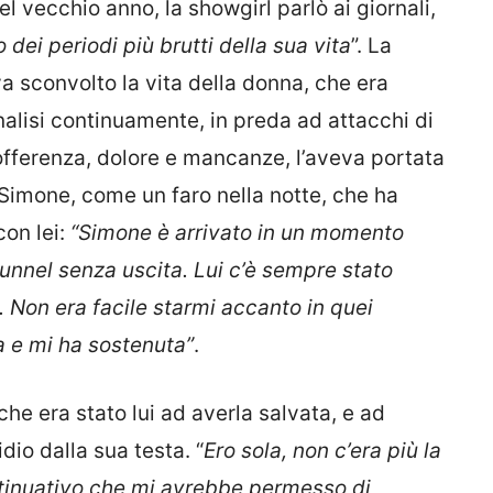
l vecchio anno, la showgirl parlò ai giornali,
 dei periodi più brutti della sua vita
”. La
a sconvolto la vita della donna, che era
nalisi continuamente, in preda ad attacchi di
sofferenza, dolore e mancanze, l’aveva portata
, Simone, come un faro nella notte, che ha
con lei:
“Simone è arrivato in un momento
tunnel senza uscita. Lui c’è sempre stato
 Non era facile starmi accanto in quei
a e mi ha sostenuta”
.
che era stato lui ad averla salvata, e ad
idio dalla sua testa. “
Ero sola, non c’era più la
tinuativo che mi avrebbe permesso di