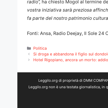
radio”,
ha chiesto Mogol al termine de
vostra iniziativa sarà preziosa affinch
fa parte del nostro patrimonio cultural
Fonti: Ansa, Radio Deejay, Il Sole 24 
Categorie
Politica
Si droga e abbandona il figlio sul dondo
Hotel Rigopiano, ancora un morto: addio
Leggilo.org di proprietà di DMM COMPANY 
Leggilo.org non è una testata giornalistica, in