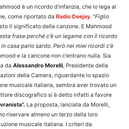
hmood è un ricordo d’infanzia, che lo lega al
ne, come riportato da
Radio Deejay
. ”
Figlio
esto il significato della canzone. E Mahmood
esta frase perché c’è un legame con il ricordo
 in casa parlo sardo. Però nei miei ricordi c’è
mood e la cancone non c’entrano nulla. Sia
ta da
Alessandro Morelli
, Presidente della
zioni della Camera, riguardante lo spazio
one musicale italiana, sembra aver trovato un
uttore discografico si è detto infatti a favore
vranista”.
La proposta, lanciata da Morelli,
o riservare almeno un terzo della loro
zione musicale italiana. I criteri da