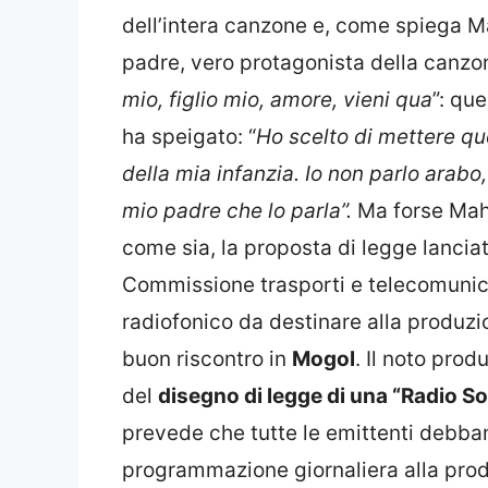
dell’intera canzone e, come spiega Ma
padre, vero protagonista della canzo
mio, figlio mio, amore, vieni qua
”: qu
ha speigato: “
Ho scelto di mettere qu
della mia infanzia. Io non parlo arabo,
mio padre che lo parla”
.
Ma forse Mah
come sia, la proposta di legge lancia
Commissione trasporti e telecomunica
radiofonico da destinare alla produzi
buon riscontro in
Mogol
. Il noto prod
del
disegno di legge di una “Radio So
prevede che tutte le emittenti debban
programmazione giornaliera alla produ