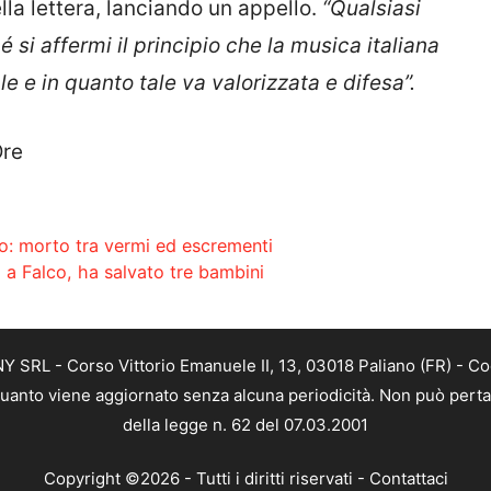
lla lettera, lanciando un appello.
“Qualsiasi
é si affermi il principio che la musica italiana
e e in quanto tale va valorizzata e difesa”.
Ore
lo: morto tra vermi ed escrementi
 a Falco, ha salvato tre bambini
SRL - Corso Vittorio Emanuele II, 13, 03018 Paliano (FR) - Co
 quanto viene aggiornato senza alcuna periodicità. Non può perta
della legge n. 62 del 07.03.2001
Copyright ©2026 - Tutti i diritti riservati -
Contattaci