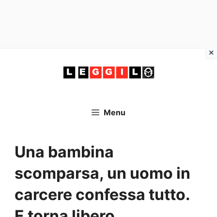
Vai
al
contenuto
Menu
Una bambina
scomparsa, un uomo in
carcere confessa tutto.
E torna libero