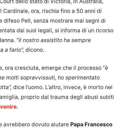
ourt dello stato di Victoria, in Australia,
Cardinale, ora, rischia fino a 50 anni di
re difeso Pell, senza mostrare mai segni di
tata dai suoi legali, si informa di un ricorso
danna. “
Il nostro assistito ha sempre
 a farlo”,
dicono.
me, ora cresciuta, emerge che il processo “
è
me molti sopravvissuti, ho sperimentato
tta”,
dice l’uomo. L’altro, invece, è morto nel
amiglia, proprio dal trauma degli abusi subiti
venire
.
 che avrebbero dovuto aiutare
Papa Francesco