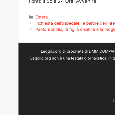
Fonti: Il Sole 24 Ore, Avvenire
Categorie
Estera
Inchiesta dell’ospedale: le parole dell’in
Paolo Bonolis, la figlia disabile e la mogl
Leggilo.org di proprietà di DMM COMPANY 
Leggilo.org non è una testata giornalistica, in
L