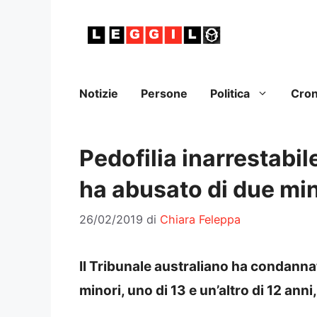
Vai
al
contenuto
Notizie
Persone
Politica
Cro
Pedofilia inarrestabil
ha abusato di due min
26/02/2019
di
Chiara Feleppa
Il Tribunale australiano ha condannat
minori, uno di 13 e un’altro di 12 an