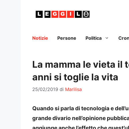
Vai
al
contenuto
Notizie
Persone
Politica
Cro
La mamma le vieta il 
anni si toglie la vita
25/02/2019
di
Marilisa
Quando si parla di tecnologia e dell’u
grande divario nell’opinione pubblica.
aggiunge anche l’effetto che quest’ul