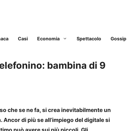
naca
Casi
Economia
Spettacolo
Gossip
telefonino: bambina di 9
so che se ne fa, si crea inevitabilmente un
 Ancor di più se all’impiego del digitale si
timo può avere sui più piccoli.
Gli