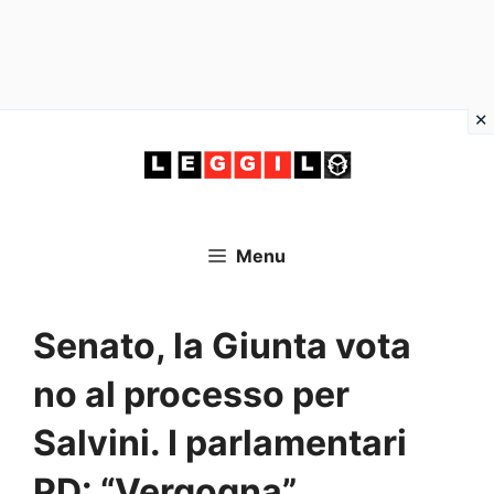
Vai
al
contenuto
Menu
Senato, la Giunta vota
no al processo per
Salvini. I parlamentari
PD: “Vergogna”