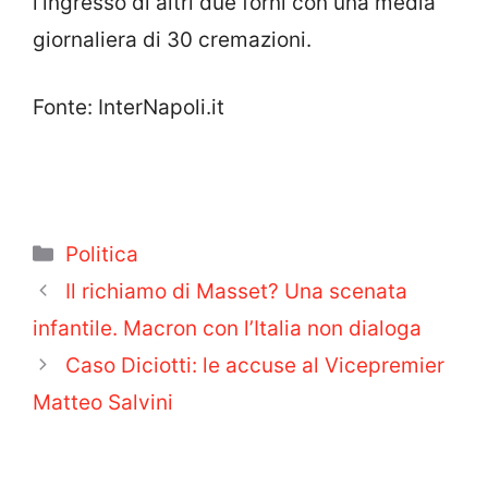
l’ingresso di altri due forni con una media
giornaliera di 30 cremazioni.
Fonte: InterNapoli.it
Categorie
Politica
Il richiamo di Masset? Una scenata
infantile. Macron con l’Italia non dialoga
Caso Diciotti: le accuse al Vicepremier
Matteo Salvini