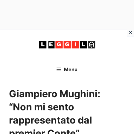
Vai
al
contenuto
Menu
Giampiero Mughini:
“Non mi sento
rappresentato dal
premier Conte”