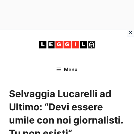
Vai
al
contenuto
Menu
Selvaggia Lucarelli ad
Ultimo: “Devi essere
umile con noi giornalisti.
Tu non esisti”