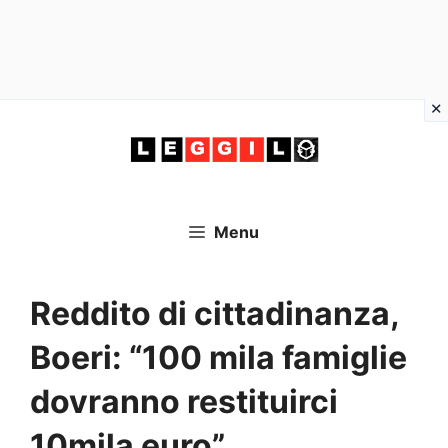
Vai
al
contenuto
Menu
Reddito di cittadinanza,
Boeri: “100 mila famiglie
dovranno restituirci
10mila euro”