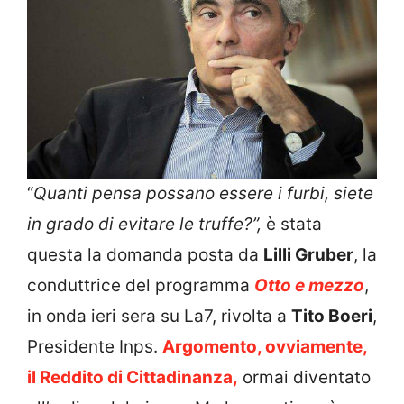
“
Quanti pensa possano essere i furbi, siete
in grado di evitare le truffe?”,
è stata
questa la domanda posta da
Lilli Gruber
, la
conduttrice del programma
Otto e mezzo
,
in onda ieri sera su La7, rivolta a
Tito Boeri
,
Presidente Inps.
Argomento, ovviamente,
il Reddito di Cittadinanza,
ormai diventato