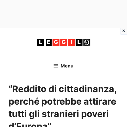
Vai
al
contenuto
Menu
“Reddito di cittadinanza,
perché potrebbe attirare
tutti gli stranieri poveri
d’Europa”