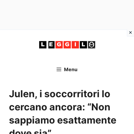
Vai
al
contenuto
Menu
Julen, i soccorritori lo
cercano ancora: “Non
sappiamo esattamente
dove sia”