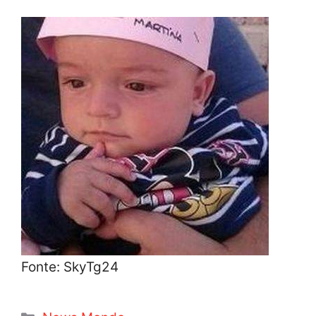
Fonte: SkyTg24
Categorie