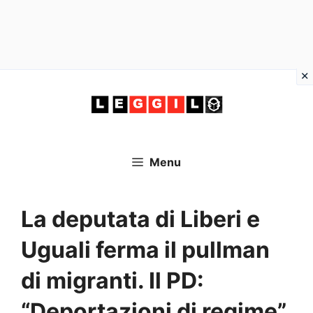
Vai
al
contenuto
Menu
La deputata di Liberi e
Uguali ferma il pullman
di migranti. Il PD:
“Deportazioni di regime”