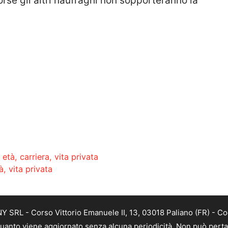
rse gli altri naufraghi non sopporteranno la
età, carriera, vita privata
à, vita privata
SRL - Corso Vittorio Emanuele II, 13, 03018 Paliano (FR) - Co
 quanto viene aggiornato senza alcuna periodicità. Non può perta