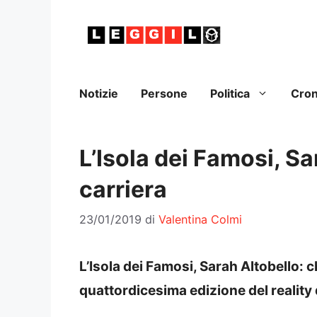
Vai
al
contenuto
Notizie
Persone
Politica
Cro
L’Isola dei Famosi, Sar
carriera
23/01/2019
di
Valentina Colmi
L’Isola dei Famosi, Sarah Altobello: c
quattordicesima edizione del reality 