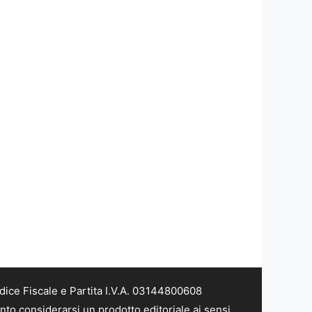
dice Fiscale e Partita I.V.A. 03144800608
nto considerarsi un prodotto editoriale ai sensi