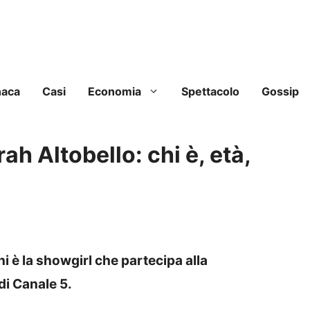
naca
Casi
Economia
Spettacolo
Gossip
ah Altobello: chi è, età,
hi è la showgirl che partecipa alla
di Canale 5.