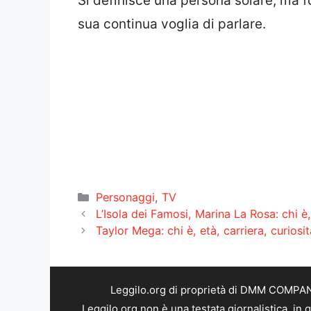
Si definisce una persona solare, ma fo
sua continua voglia di parlare.
Categorie
Personaggi
,
TV
L’Isola dei Famosi, Marina La Rosa: chi è, 
Taylor Mega: chi è, età, carriera, curiosit
Leggilo.org di proprietà di DMM COMPANY 
Leggilo.org non è una testata giornalistica, in