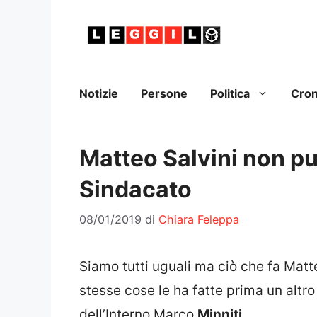
Vai
al
contenuto
Notizie
Persone
Politica
Cro
Matteo Salvini non può
Sindacato
08/01/2019
di
Chiara Feleppa
Siamo tutti uguali ma ciò che fa Matt
stesse cose le ha fatte prima un altr
dell’Interno Marco
Minniti
.