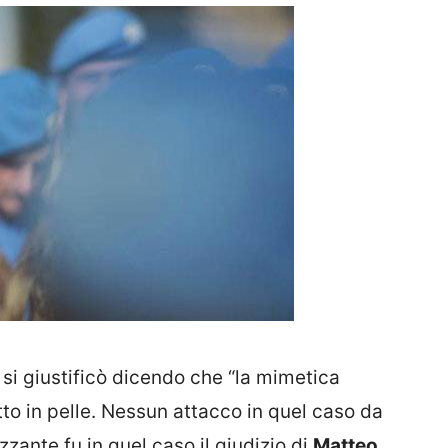
si giustificò dicendo che “la mimetica
netto in pelle. Nessun attacco in quel caso da
rezzante fu in quel caso il giudizio di
Matteo