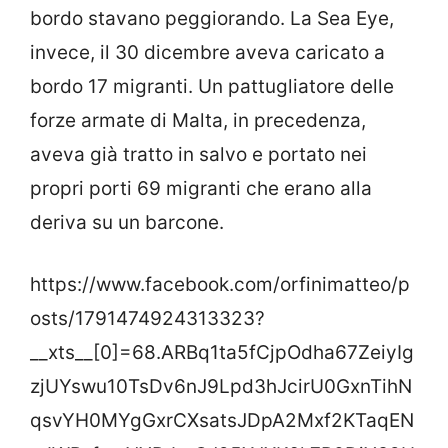
bordo stavano peggiorando. La Sea Eye,
invece, il 30 dicembre aveva caricato a
bordo 17 migranti. Un pattugliatore delle
forze armate di Malta, in precedenza,
aveva già tratto in salvo e portato nei
propri porti 69 migranti che erano alla
deriva su un barcone.
https://www.facebook.com/orfinimatteo/p
osts/1791474924313323?
__xts__[0]=68.ARBq1ta5fCjpOdha67ZeiyIg
zjUYswu10TsDv6nJ9Lpd3hJcirU0GxnTihN
qsvYH0MYgGxrCXsatsJDpA2Mxf2KTaqEN