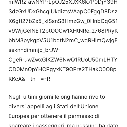
mIWRzfawNYPrLpOJ25XJXK6k7P0DjY39H
SdzGxUDxGhcqlUkdiztsVAapC0FgqD8Dsz
X6gfI27bZx5_xISsnS8HmzGw_0HnbCqG51
v9WijGeINET2ptOOCw1XHtNRe_z768PRyK
bbM3pykgpV5U1bdtN2mC_wqRHlmQwjgF
seknhdimmjc_brJW-
CgeRruwZwxGlKZW6NwQ1RUoU50mLHTY
CD0MnOpYHCPgyxKT9OPre2THakO0O8p
KKcA&__tn__=-R
Negli ultimi giorni le ong hanno rivolto
diversi appelli agli Stati dell’Unione
Europea per ottenere il permesso di
sbarcare i passeggeri, ma nessuno ha dato