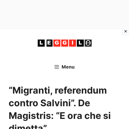
Vai
al
contenuto
Menu
“Migranti, referendum
contro Salvini”. De
Magistris: “E ora che si
dimetta”