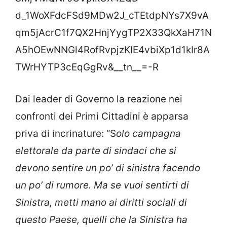
d_1WoXFdcFSd9MDw2J_cTEtdpNYs7X9vA
qm5jAcrC1f7QX2HnjYygTP2X33QkXaH71N
A5hOEwNNGl4RofRvpjzKlE4vbiXp1d1kIr8A
TWrHYTP3cEqGgRv&__tn__=-R
Dai leader di Governo la reazione nei
confronti dei Primi Cittadini è apparsa
priva di incrinature: “S
olo campagna
elettorale da parte di sindaci che si
devono sentire un po’ di sinistra facendo
un po’ di rumore. Ma se vuoi sentirti di
Sinistra, metti mano ai diritti sociali di
questo Paese, quelli che la Sinistra ha