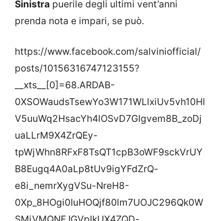
Sinistra
puerile degli ultimi vent’anni
prenda nota e impari, se può.
https://www.facebook.com/salviniofficial/
posts/10156316747123155?
__xts__[0]=68.ARDAB-
0XSOWaudsTsewYo3W171WLlxiUv5vh10Hl
V5uuWq2HsacYh4lOSvD7GIgvem8B_zoDj
uaLLrM9X4ZrQEy-
tpWjWhn8RFxF8TsQT1cpB3oWF9sckVrUY
B8Eugq4A0aLp8tUv9igYFdZrQ-
e8i_nemrXygVSu-NreH8-
0Xp_8HOgi0IuHOQjf80lm7UOJC296Qk0W
SMjVMQNFJGVpIkUX4ZQD-