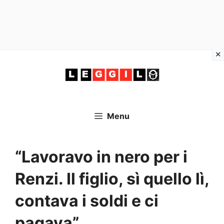
Vai
al
contenuto
Menu
“Lavoravo in nero per i
Renzi. Il figlio, sì quello lì,
contava i soldi e ci
pagava”