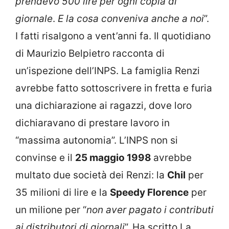
prendevo 500 lire per ogni copia di
giornale
.
E la cosa conveniva anche a noi
”.
I fatti risalgono a vent’anni fa. Il quotidiano
di Maurizio Belpietro racconta di
un’ispezione dell’INPS. La famiglia Renzi
avrebbe fatto sottoscrivere in fretta e furia
una dichiarazione ai ragazzi, dove loro
dichiaravano di prestare lavoro in
“massima autonomia”. L’INPS non si
convinse e il
25 maggio 1998
avrebbe
multato due società dei Renzi: la
Chil
per
35 milioni di lire e la
Speedy Florence
per
un milione per “
non aver pagato i contributi
ai distributori di giornali
”. Ha scritto La