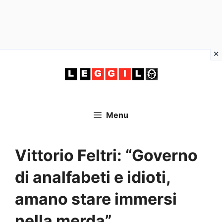
Vai
al
contenuto
Menu
Vittorio Feltri: “Governo
di analfabeti e idioti,
amano stare immersi
nella merda”