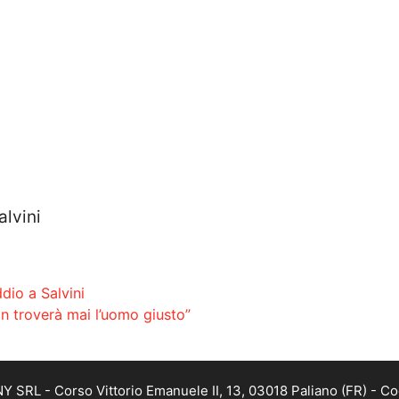
lvini
ddio a Salvini
on troverà mai l’uomo giusto”
SRL - Corso Vittorio Emanuele II, 13, 03018 Paliano (FR) - Co