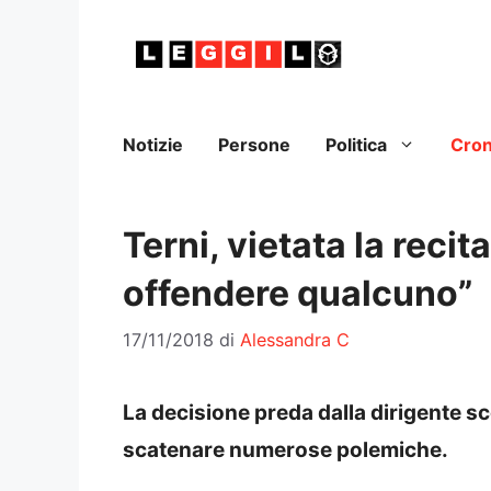
Vai
al
contenuto
Notizie
Persone
Politica
Cro
Terni, vietata la recit
offendere qualcuno”
17/11/2018
di
Alessandra C
La decisione preda dalla dirigente sco
scatenare numerose polemiche.