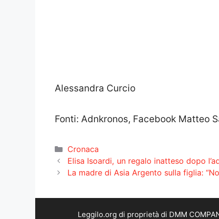
Alessandra Curcio
Fonti: Adnkronos, Facebook Matteo Sa
Categorie
Cronaca
Elisa Isoardi, un regalo inatteso dopo l’a
La madre di Asia Argento sulla figlia: “N
Leggilo.org di proprietà di DMM COMPANY 