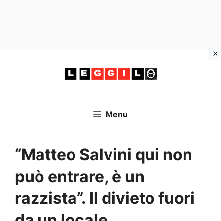
Vai
al
contenuto
Menu
“Matteo Salvini qui non
può entrare, è un
razzista”. Il divieto fuori
da un locale