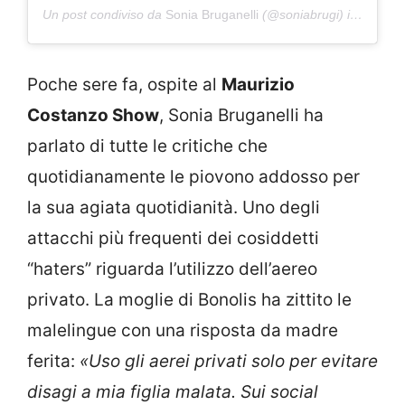
Un post condiviso da
Sonia Bruganelli
(@soniabrugi) in data:
S
Poche sere fa, ospite al
Maurizio
Costanzo Show
, Sonia Bruganelli ha
parlato di tutte le critiche che
quotidianamente le piovono addosso per
la sua agiata quotidianità. Uno degli
attacchi più frequenti dei cosiddetti
“haters” riguarda l’utilizzo dell’aereo
privato. La moglie di Bonolis ha zittito le
malelingue con una risposta da madre
ferita:
«Uso gli aerei privati solo per evitare
disagi a mia figlia malata. Sui social