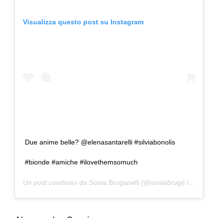
Visualizza questo post su Instagram
Due anime belle? @elenasantarelli #silviabonolis
#bionde #amiche #ilovethemsomuch
Un post condiviso da
Sonia Bruganelli
(@soniabrugi) in data:
S