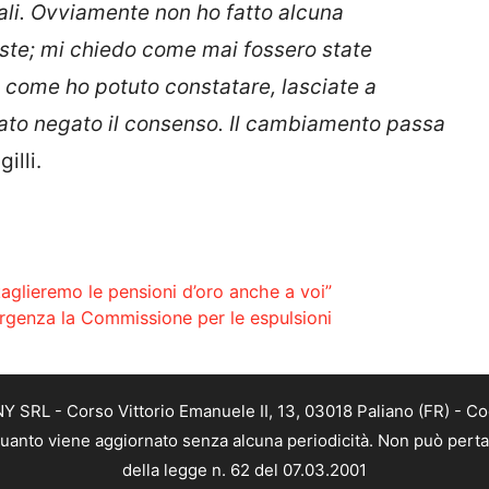
onali. Ovviamente non ho fatto alcuna
ieste; mi chiedo come mai fossero state
, come ho potuto constatare, lasciate a
tato negato il consenso. Il cambiamento passa
illi.
taglieremo le pensioni d’oro anche a voi”
d’urgenza la Commissione per le espulsioni
SRL - Corso Vittorio Emanuele II, 13, 03018 Paliano (FR) - Co
 quanto viene aggiornato senza alcuna periodicità. Non può perta
della legge n. 62 del 07.03.2001