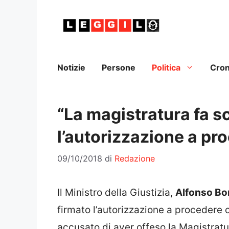
Vai
al
contenuto
Notizie
Persone
Politica
Cro
“La magistratura fa sc
l’autorizzazione a pr
09/10/2018
di
Redazione
Il Ministro della Giustizia,
Alfonso Bo
firmato l’autorizzazione a procedere co
accusato di aver offeso la Magistratur