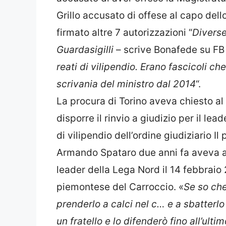
Grillo accusato di offese al capo dell
firmato altre 7 autorizzazioni “
Diverse
Guardasigilli
– scrive Bonafede su FB
reati di vilipendio. Erano fascicoli ch
scrivania del ministro dal 2014
“.
La procura di Torino aveva chiesto al 
disporre il rinvio a giudizio per il l
di vilipendio dell’ordine giudiziario
Il
Armando Spataro due anni fa aveva ap
leader della Lega Nord il 14 febbraio
piemontese del Carroccio. «
Se so che
prenderlo a calci nel c… e a sbatterlo 
un fratello e lo difenderò fino all’ult