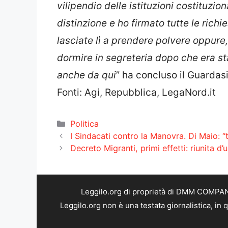
vilipendio delle istituzioni costituzi
distinzione e ho firmato tutte le rich
lasciate lì a prendere polvere oppure
dormire in segreteria dopo che era s
anche da qui
” ha concluso il Guardasig
Fonti: Agi, Repubblica, LegaNord.it
Categorie
Politica
I Sindacati contro la Manovra. Di Maio: “
Decreto Migranti, primi effetti: riunita 
Leggilo.org di proprietà di DMM COMPANY 
Leggilo.org non è una testata giornalistica, in