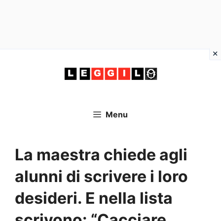
Vai
al
contenuto
Menu
La maestra chiede agli
alunni di scrivere i loro
desideri. E nella lista
scrivono: “Cacciare