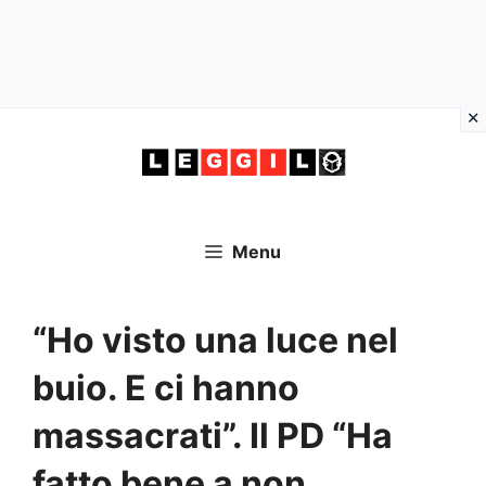
Vai
al
contenuto
Menu
“Ho visto una luce nel
buio. E ci hanno
massacrati”. Il PD “Ha
fatto bene a non