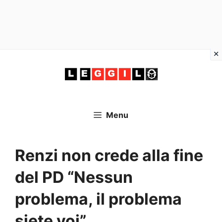
Vai
al
contenuto
Menu
Renzi non crede alla fine
del PD “Nessun
problema, il problema
siete voi”