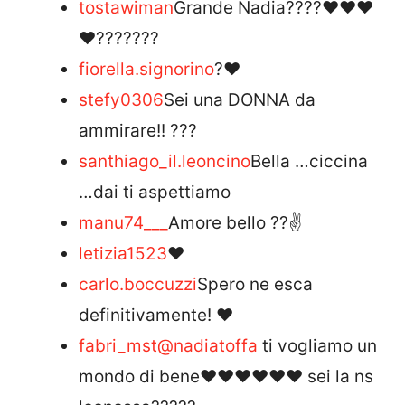
tostawiman
Grande Nadia????❤❤❤
❤???????
fiorella.signorino
?❤️
stefy0306
Sei una DONNA da
ammirare!! ???
santhiago_il.leoncino
Bella …ciccina
…dai ti aspettiamo
manu74___
Amore bello ??✌️
letizia1523
❤
carlo.boccuzzi
Spero ne esca
definitivamente! ❤️
fabri_mst
@nadiatoffa
ti vogliamo un
mondo di bene❤️❤️❤️❤️❤️❤️ sei la ns