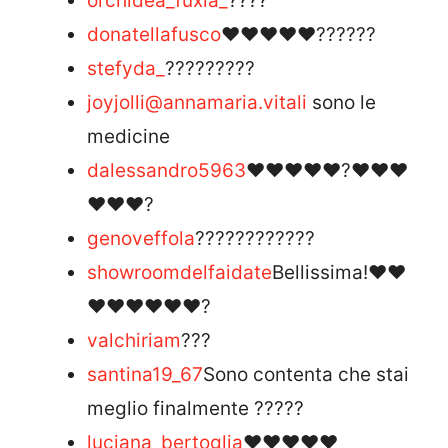
orchidea_fuxia_
????
donatellafusco
❤️❤️❤️❤️❤️??????
stefyda_
?????????
joyjolli
@annamaria.vitali
sono le
medicine
dalessandro5963
❤️❤️❤️❤️❤️?❤️❤️❤️
❤️❤️❤️?
genoveffola
????????????
showroomdelfaidate
Bellissima!❤❤
❤❤❤❤❤❤?
valchiriam
???
santina19_67
Sono contenta che stai
meglio finalmente ?????
luciana_bertoglia
❤️❤️❤️❤️❤️