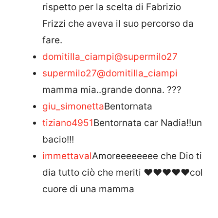
rispetto per la scelta di Fabrizio
Frizzi che aveva il suo percorso da
fare.
domitilla_ciampi
@supermilo27
supermilo27
@domitilla_ciampi
mamma mia..grande donna. ???
giu_simonetta
Bentornata
tiziano4951
Bentornata car Nadia!!un
bacio!!!
immettaval
Amoreeeeeeee che Dio ti
dia tutto ciò che meriti ❤️❤️❤️❤️❤️col
cuore di una mamma