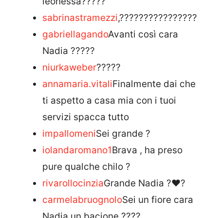
leonessa?????
sabrinastramezzi
,????????????????
gabriellagando
Avanti così cara
Nadia ?????
niurkaweber
?????
annamaria.vitali
Finalmente dai che
ti aspetto a casa mia con i tuoi
servizi spacca tutto
impallomeni
Sei grande ?
iolandaromano1
Brava , ha preso
pure qualche chilo ?
rivarollocinzia
Grande Nadia ?❤?
carmelabruognolo
Sei un fiore cara
Nadia un bacione ????