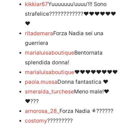
kikkiar67
Yuuuuuuu’uuuu’!!! Sono
strafelice????????????❤❤❤❤❤❤
❤
ritademara
Forza Nadia sei una
guerriera
marialuisaboutique
Bentornata
splendida donna!
marialuisaboutique
❤️❤️❤️❤️❤️❤️❤️❤️
paola.mussa
Donna fantastica ❤️
smeralda_turchese
Meno male!❤
❤???
arnorosa_28_
Forza Nadia ⚘??????
costomy
?????????