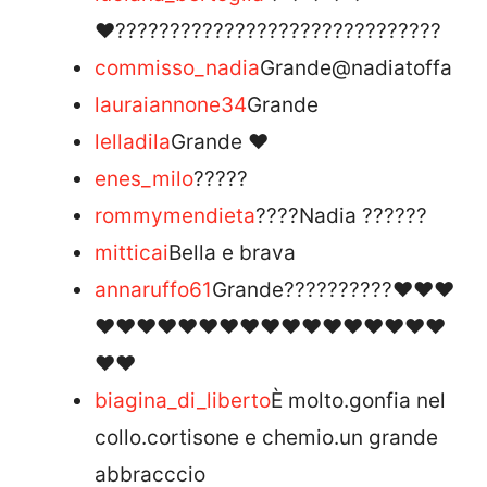
❤️??????????????????????????????
commisso_nadia
Grande@nadiatoffa
lauraiannone34
Grande
lelladila
Grande ❤
enes_milo
?????
rommymendieta
????Nadia ??????
mitticai
Bella e brava
annaruffo61
Grande??????????❤❤❤
❤❤❤❤❤❤❤❤❤❤❤❤❤❤❤❤❤
❤❤
biagina_di_liberto
È molto.gonfia nel
collo.cortisone e chemio.un grande
abbracccio