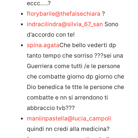
eccc…..?
florybarile
@thefalsechiara
?
indracilindra
@silvia_67_san
Sono
d’accordo con te!
spina.agata
Che bello vederti dp
tanto tempo che sorriso ???sei una
Guerriera come tutti /e le persone
che combatte giorno dp giorno che
Dio benedica te ttte le persone che
combatte e nn si arrendono ti
abbraccio tvb???
maniinpastella
@lucia_campoli
quindi nn credi alla medicina?