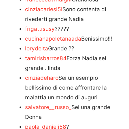
cinziacarlesi5l
Sono contenta di
rivederti grande Nadia
frigattisusy
?????
cucinanapoletanaada
Benissimo!!!
lorydelta
Grande ??
tamirisbarros84
Forza Nadia sei
grande . linda
cinziadeharo
Sei un esempio
bellissimo di come affrontare la
malattia un mondo di auguri
salvatore__russo_
Sei una grande
Donna
paola_danieli58
?