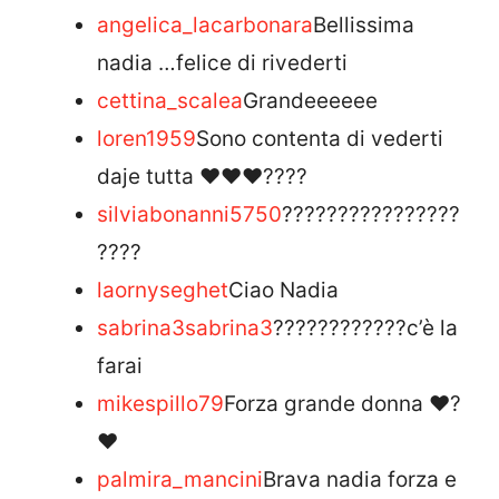
angelica_lacarbonara
Bellissima
nadia …felice di rivederti
cettina_scalea
Grandeeeeee
loren1959
Sono contenta di vederti
daje tutta ❤️❤️❤️????
silviabonanni5750
????????????????
????
laornyseghet
Ciao Nadia
sabrina3sabrina3
????????????c’è la
farai
mikespillo79
Forza grande donna ❤?
❤
palmira_mancini
Brava nadia forza e