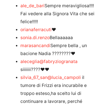
ale_de_bari
Sempre meravigliosa!!!!
Fai vedere alla Signora Vita che sei
felice!!!!!
orianaferracuti
❤
sonia.di.renzo
Bellaaaaaa
marasancandi
Sempre bella , un
bacione Nadia ????????❤
aleceglia
@fabryziogranata
siiiiiii????❤️❤️
silvia_67_san
@lucia_campoli
il
tumore di Frizzi era incurabile e
troppo esteso,ha scelto lui di
continuare a lavorare, perché