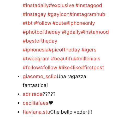
#instadaily
#exclusive
#instagood
#instagay
#gayicon
#instagramhub
#tbt
#follow
#cute
#iphoneonly
#photooftheday
#igdaily
#instamood
#bestoftheday
#iphonesia
#picoftheday
#igers
#tweegram
#beautiful
#millenials
#follow4follow
#like4like
#firstpost
giacomo_sclip
Una ragazza
fantastica!
adrirada
?????
ceciliafaes
❤
flaviana.stu
Che bello vederti!