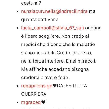
costumi?
nunziacurunella
@indracilindra
ma
quanta cattiveria
lucia_campoli
@silvia_67_san
ognuno
è libero scegliere. Non credo ai
medici che dicono che le malattie
siano incurabili. Credo, piuttisto,
nella forza interiore. E nei miracoli.
Ma affinché accadano bisogna
crederci e avere fede.
repapillonsign
❤️DAJEE TUTTA
GUERRIERA
mgraceq
❤️