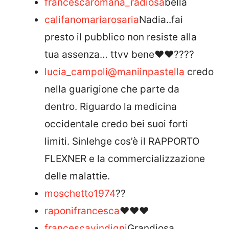
francescaromana_radiosa
bella
califanomariarosaria
Nadia..fai
presto il pubblico non resiste alla
tua assenza… ttvv bene♥️♥️????
lucia_campoli
@maniinpastella
credo
nella guarigione che parte da
dentro. Riguardo la medicina
occidentale credo bei suoi forti
limiti. Sinlehge cos’è il RAPPORTO
FLEXNER e la commercializzazione
delle malattie.
moschetto1974
??
raponifrancesca
❤❤❤
francescavindigni
Grandiosa