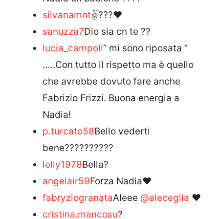
silvanamnt
✌???❤
sanuzza7
Dio sia cn te ??
lucia_campoli
” mi sono riposata ”
…..Con tutto il rispetto ma è quello
che avrebbe dovuto fare anche
Fabrizio Frizzi. Buona energia a
Nadia!
p.turcato58
Bello vederti
bene??????????
lelly1978
Bella?
angelair59
Forza Nadia♥️
fabryziogranata
Aleee
@aleceglia
❤
cristina.mancosu
?