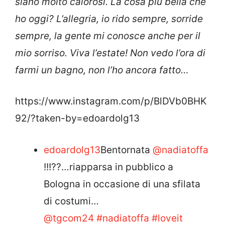
siano molto calorosi. La cosa più bella che
ho oggi? L’allegria, io rido sempre, sorride
sempre, la gente mi conosce anche per il
mio sorriso. Viva l’estate! Non vedo l’ora di
farmi un bagno, non l’ho ancora fatto…
https://www.instagram.com/p/BlDVb0BHK
92/?taken-by=edoardolg13
edoardolg13
Bentornata
@nadiatoffa
!!!??…riapparsa in pubblico a
Bologna in occasione di una sfilata
di costumi…
@tgcom24
#nadiatoffa
#loveit