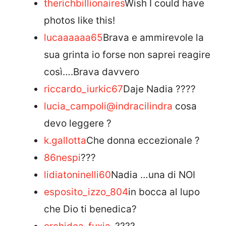
therichbillionaires
Wish I could have
photos like this!
lucaaaaaa65
Brava e ammirevole la
sua grinta io forse non saprei reagire
così….Brava davvero
riccardo_iurkic67
Daje Nadia ????
lucia_campoli
@indracilindra
cosa
devo leggere ?
k.gallotta
Che donna eccezionale ?
86nespi
???
lidiatoninelli60
Nadia …una di NOI
esposito_izzo_804
in bocca al lupo
che Dio ti benedica?