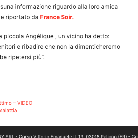
ssuna informazione riguardo alla loro amica
e riportato da
France Soir.
a piccola Angélique , un vicino ha detto:
genitori e ribadire che non la dimenticheremo
 ripetersi più”.
 attimo – VIDEO
malattia
SRL - Corso Vittorio Emanuele II, 13, 03018 Paliano (FR) - Co