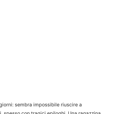
 giorni: sembra impossibile riuscire a
i, spesso con tragici epiloghi. Una ragazzina