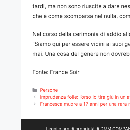
tardi, ma non sono riuscite a dare ne
che è come scomparsa nel nulla, com
Nel corso della cerimonia di addio all
“Siamo qui per essere vicini ai suoi 
mai. Una cosa del genere non dovrebbe
Fonte: France Soir
Categorie
Persone
Imprudenza folle: l’orso lo tira giù in un
Francesca muore a 17 anni per una rara 
Leggilo.org di proprietà di DMM COMPANY 