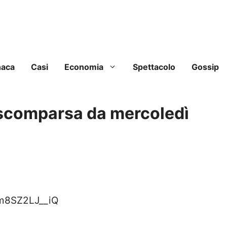
naca
Casi
Economia
Spettacolo
Gossip
 scomparsa da mercoledì
m8SZ2LJ__iQ