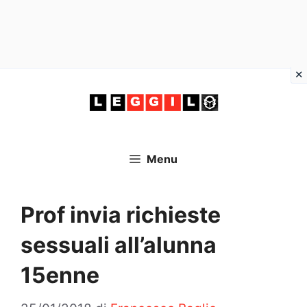
Vai
al
contenuto
Menu
Prof invia richieste
sessuali all’alunna
15enne