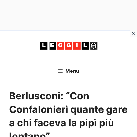
Vai
al
contenuto
Menu
Berlusconi: “Con
Confalonieri quante gare
a chi faceva la pipì più
lontano”